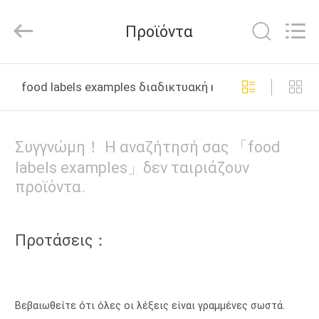
Adhesive
Products
Co.,Ltd..
Προϊόντα
All
Rights
Reserved.
Developed
by
ΣΠΊΤΙ
ECER
food labels examples διαδικτυακή κατασκευή
ΠΡΟΪΌΝΤΑ
Συγγνώμη！ Η αναζήτησή σας 「food
ΠΕΡΊΠΟΥ
labels examples」δεν ταιριάζουν
προϊόντα.
ΕΜΕΊΣ
ΓΎΡΟΣ
Προτάσεις：
ΕΡΓΟΣΤΑΣΊΩΝ
ΠΟΙΟΤΙΚΌΣ
Βεβαιωθείτε ότι όλες οι λέξεις είναι γραμμένες σωστά.