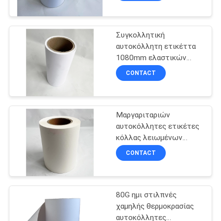
καυτό σκάφος της
γραμμής κόλλας 95G
Sillicone λειωμένων
μετάλλων
Συγκολλητική
αυτοκόλλητη ετικέττα
1080mm ελαστικών
αυτοκινήτου 55GSM
CONTACT
60GSM με το άσπρο
Glassine 80G σκάφος της
γραμμής
Μαργαριταριών
αυτοκόλλητες ετικέτες
κόλλας λειωμένων
μετάλλων ταινιών
CONTACT
καυτές με το κίτρινο
Sillicon σκάφος της
γραμμής 95G
80G ημι στιλπνές
χαμηλής θερμοκρασίας
αυτοκόλλητες