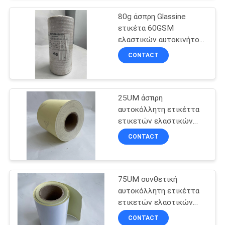
PRIVACY
80g άσπρη Glassine
POLICY
ετικέτα 60GSM
ελαστικών αυτοκινήτου
σκαφών της γραμμής με
CONTACT
ντυμένη την αργίλιο
τέχνη Pape
25UM άσπρη
αυτοκόλλητη ετικέττα
ετικετών ελαστικών
αυτοκινήτου της PET
CONTACT
για τα αυτοκίνητα από
τα οδικά οχήματα
75UM συνθετική
αυτοκόλλητη ετικέττα
ετικετών ελαστικών
αυτοκινήτου PP με το
CONTACT