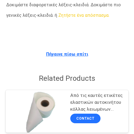
ΈΛΕΓΧΟΣ
Δοκιμάστε διαφορετικές λέξεις-κλειδιά. Δοκιμάστε πιο
γενικές λέξεις-κλειδιά. ή
Ζητήστε ένα απόσπασμα.
ΜΑΣ
ΕΛΆΤΕ
ΣΕ
ΕΠΑΦΉ
Πήγαινε πίσω σπίτι
ΜΕ
Related Products
ΖΗΤΉΣΤΕ
ΈΝΑ
Από τις καυτές ετικέτες
ΑΠΌΣΠΑΣΜΑ
ελαστικών αυτοκινήτου
κόλλας λειωμένων
μετάλλων οδικών
CONTACT
SITEMAP
οχημάτων με 25um η
άσπρη Pet