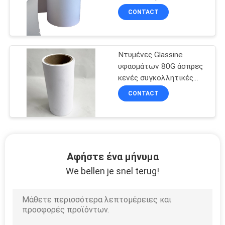
ετικέττες εγγράφου με
CONTACT
την κόλλα 20GSM
Ντυμένες Glassine
υφασμάτων 80G άσπρες
κενές συγκολλητικές
ετικέτες σκαφών της
CONTACT
γραμμής με την καυτή
κόλλα λειωμένων
μετάλλων
Αφήστε ένα μήνυμα
We bellen je snel terug!