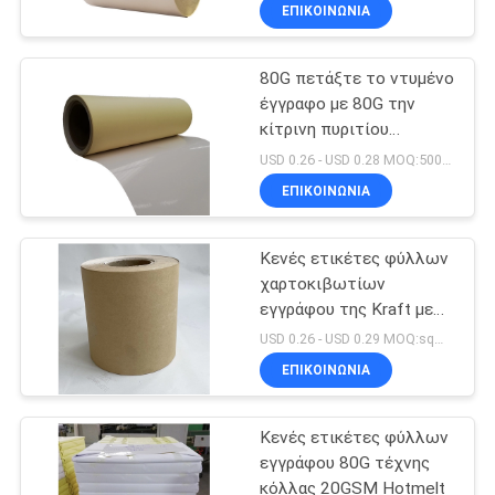
εγγράφου πυριτίου
ΈΛΕΓΧΟΣ
ΕΠΙΚΟΙΝΩΝΙΑ
εγγράφου 80G κίτρινες
80G πετάξτε το ντυμένο
ΜΑΣ
37
έγγραφο με 80G την
ΕΛΆΤΕ
κίτρινη πυριτίου
Ετικέτες χαμηλής
ΣΕ
κανονική ετικέτα κόλλας
USD 0.26 - USD 0.28 MOQ:5000 τετραγωνικό μέτρο
θερμοκρασίας
λειωμένων μετάλλων
ΕΠΑΦΉ
ΕΠΙΚΟΙΝΩΝΙΑ
σκαφών της γραμμής
ΜΕ
καυτή
Κενές ετικέτες φύλλων
χαρτοκιβωτίων
ΖΗΤΉΣΤΕ
εγγράφου της Kraft με
38
το υψηλό άσπρο glassine
ΈΝΑ
USD 0.26 - USD 0.29 MOQ:sqm 4000
προσκόλλησης 60G
Βιομηχανικές
ΕΠΙΚΟΙΝΩΝΙΑ
ΑΠΌΣΠΑΣΜΑ
έγγραφο
συγκολλητικές
Κενές ετικέτες φύλλων
ετικέτες
εγγράφου 80G τέχνης
κόλλας 20GSM Hotmelt