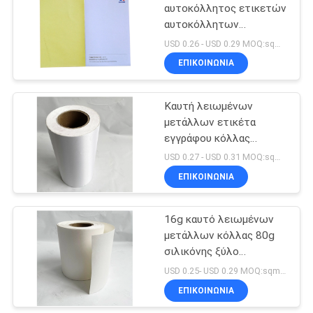
αυτοκόλλητος ετικετών
αυτοκόλλητων
2
ετικεττών εγγράφου
USD 0.26 - USD 0.29 MOQ:sqm 4000
τέχνης με την καυτή
Σφραγίζοντας
ΕΠΙΚΟΙΝΩΝΙΑ
κόλλα λειωμένων
ετικέτες
μετάλλων
Καυτή λειωμένων
μετάλλων ετικέτα
εγγράφου κόλλας
αυτοκόλλητη με το
USD 0.27 - USD 0.31 MOQ:sqm 4000
άσπρο σκάφος της
ΕΠΙΚΟΙΝΩΝΙΑ
44
γραμμής πυριτίου
Άμεσες θερμικές
16g καυτό λειωμένων
μετάλλων κόλλας 80g
ετικέτες
σιλικόνης ξύλο
ετικετών φύλλων
USD 0.25- USD 0.29 MOQ:sqm 4000
σκαφών της γραμμής
ΕΠΙΚΟΙΝΩΝΙΑ
κενό ελεύθερο