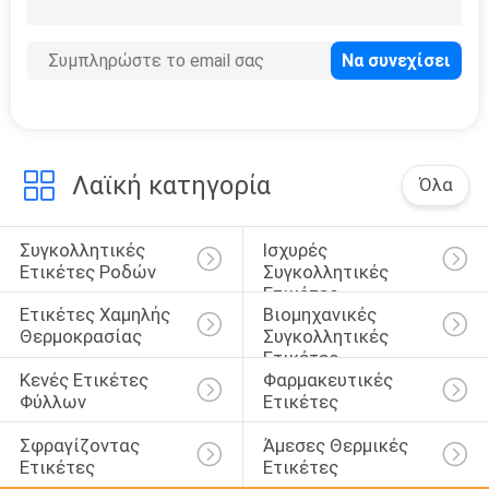
8
Ετικέτες εγγράφου
φύλλων αλουμινίου
Λαϊκή κατηγορία
Όλα
Συγκολλητικές 
Ισχυρές 
8
Ετικέτες Ροδών
Συγκολλητικές 
καυτή
Ετικέτες
Ετικέτες Χαμηλής 
Βιομηχανικές 
συγκολλητική
Θερμοκρασίας
Συγκολλητικές 
Ετικέτες
κόλλα λειωμένων
Κενές Ετικέτες 
Φαρμακευτικές 
Φύλλων
Ετικέτες
μετάλλων
Σφραγίζοντας 
Άμεσες Θερμικές 
Ετικέτες
Ετικέτες
14