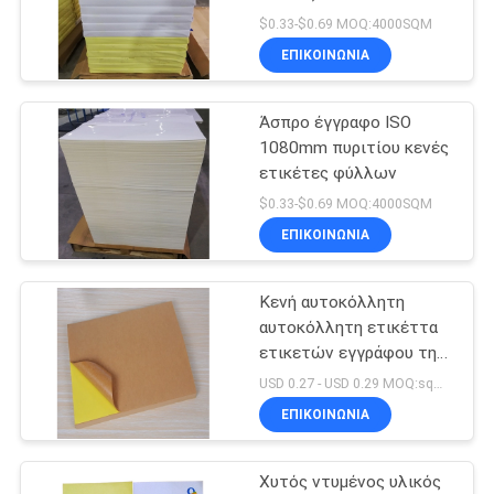
$0.33-$0.69 MOQ:4000SQM
ΕΠΙΚΟΙΝΩΝΙΑ
13
Κενές ετικέτες
Άσπρο έγγραφο ISO
1080mm πυριτίου κενές
φύλλων
ετικέτες φύλλων
$0.33-$0.69 MOQ:4000SQM
ΕΠΙΚΟΙΝΩΝΙΑ
Κενή αυτοκόλλητη
3
αυτοκόλλητη ετικέττα
Φαρμακευτικές
ετικετών εγγράφου της
Kraft στο πακέτο
USD 0.27 - USD 0.29 MOQ:sqm 4000
ετικέτες
φύλλων
ΕΠΙΚΟΙΝΩΝΙΑ
Χυτός ντυμένος υλικός