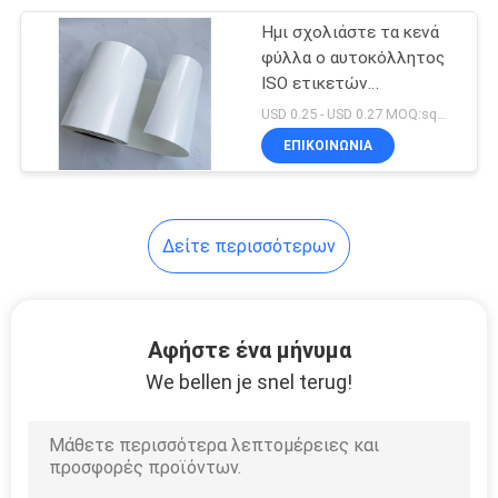
Ημι σχολιάστε τα κενά
7
φύλλα ο αυτοκόλλητος
Κενές ετικέτες
ISO ετικετών
αυτοκόλλητων
USD 0.25 - USD 0.27 MOQ:sqm 4000
υφάσματος
ετικεττών εγγράφου
ΕΠΙΚΟΙΝΩΝΙΑ
επικυρωμένα
Δείτε περισσότερων
7
Μετακινούμενες
Αφήστε ένα μήνυμα
συγκολλητικές
We bellen je snel terug!
ετικέτες