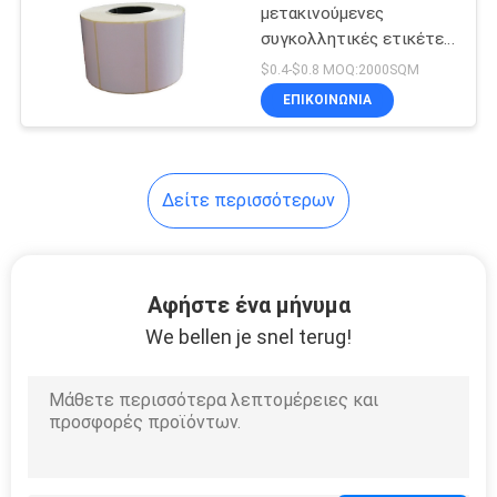
μετακινούμενες
συγκολλητικές ετικέτες
2
εγγράφου SGS τέχνης
$0.4-$0.8 MOQ:2000SQM
Σφραγίζοντας
ΕΠΙΚΟΙΝΩΝΙΑ
ετικέτες
Δείτε περισσότερων
44
Αφήστε ένα μήνυμα
Άμεσες θερμικές
We bellen je snel terug!
ετικέτες