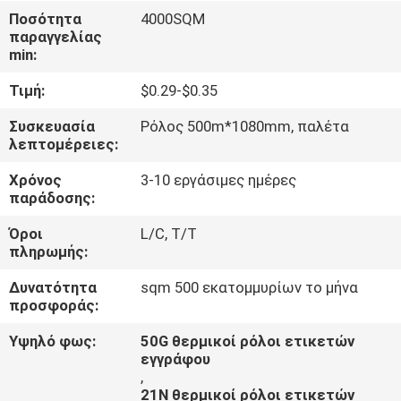
ΈΛΕΓΧΟΣ
Ποσότητα
4000SQM
παραγγελίας
min:
ΜΑΣ
Τιμή:
$0.29-$0.35
ΕΛΆΤΕ
ΣΕ
Συσκευασία
Ρόλος 500m*1080mm, παλέτα
λεπτομέρειες:
ΕΠΑΦΉ
Χρόνος
3-10 εργάσιμες ημέρες
ΜΕ
παράδοσης:
Όροι
L/C, T/T
ΖΗΤΉΣΤΕ
πληρωμής:
ΈΝΑ
Δυνατότητα
sqm 500 εκατομμυρίων το μήνα
ΑΠΌΣΠΑΣΜΑ
προσφοράς:
Υψηλό φως:
50G θερμικοί ρόλοι ετικετών
εγγράφου
,
21N θερμικοί ρόλοι ετικετών