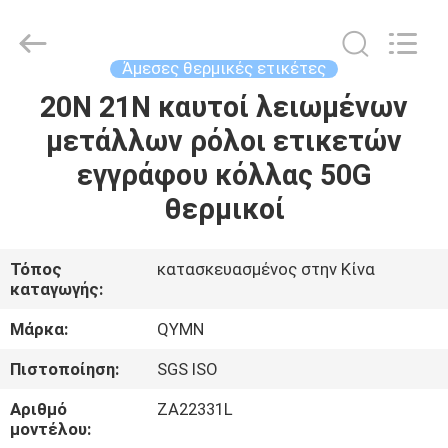
500m
προμηθευτής.
Copyright
©
2020
Άμεσες θερμικές ετικέτες
-
2022
adhesivestickerlabels.com.
20N 21N καυτοί λειωμένων
ΣΠΊΤΙ
All
Rights
μετάλλων ρόλοι ετικετών
Reserved.
Developed
by
ΠΡΟΪΌΝΤΑ
εγγράφου κόλλας 50G
ECER
θερμικοί
ΠΕΡΊΠΟΥ
ΕΜΕΊΣ
Τόπος
κατασκευασμένος στην Κίνα
καταγωγής:
ΓΎΡΟΣ
Μάρκα:
QYMN
ΕΡΓΟΣΤΑΣΊΩΝ
Πιστοποίηση:
SGS ISO
Αριθμό
ZA22331L
ΠΟΙΟΤΙΚΌΣ
μοντέλου: