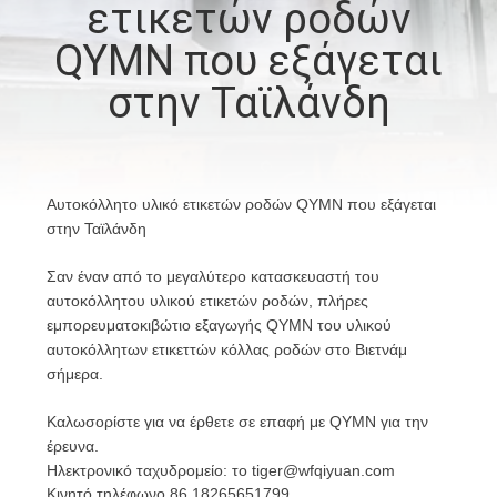
ετικετών ροδών
ΈΛΕΓΧΟΣ
QYMN που εξάγεται
ΜΑΣ
στην Ταϊλάνδη
ΕΛΆΤΕ
ΣΕ
ΕΠΑΦΉ
Αυτοκόλλητο υλικό ετικετών ροδών QYMN που εξάγεται
στην Ταϊλάνδη
ΜΕ
Σαν έναν από το μεγαλύτερο κατασκευαστή του
αυτοκόλλητου υλικού ετικετών ροδών, πλήρες
ΖΗΤΉΣΤΕ
εμπορευματοκιβώτιο εξαγωγής QYMN του υλικού
ΈΝΑ
αυτοκόλλητων ετικεττών κόλλας ροδών στο Βιετνάμ
σήμερα.
ΑΠΌΣΠΑΣΜΑ
Καλωσορίστε για να έρθετε σε επαφή με QYMN για την
έρευνα.
SITEMAP
Ηλεκτρονικό ταχυδρομείο: το tiger@wfqiyuan.com
Κινητό τηλέφωνο 86 18265651799